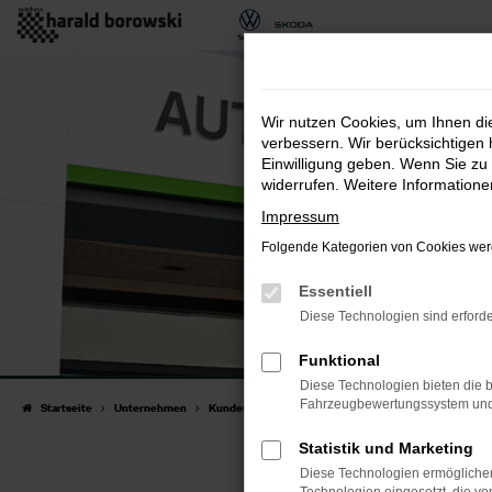
Zum
Hauptinhalt
K
springen
Wir nutzen Cookies, um Ihnen d
IHR
verbessern. Wir berücksichtigen 
Einwilligung geben. Wenn Sie zu 
widerrufen. Weitere Information
Impressum
Folgende Kategorien von Cookies werd
Essentiell
Diese Technologien sind erforde
Funktional
Diese Technologien bieten die b
Fahrzeugbewertungssystem und w
Startseite
Unternehmen
Kundenmeinungen
Statistik und Marketing
Diese Technologien ermöglichen