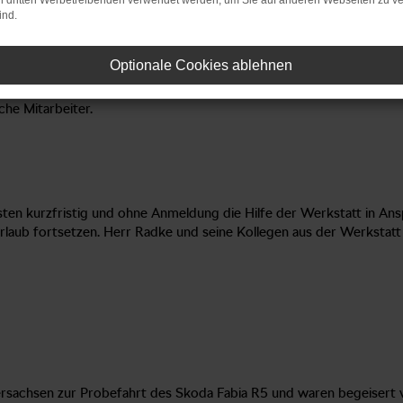
on dritten Werbetreibenden verwendet werden, um Sie auf anderen Webseiten zu ve
ind.
Optionale Cookies ablehnen
che Mitarbeiter.
n kurzfristig und ohne Anmeldung die Hilfe der Werkstatt in Ansp
aub fortsetzen. Herr Radke und seine Kollegen aus der Werkstatt h
ersachsen zur Probefahrt des Skoda Fabia R5 und waren begeiser