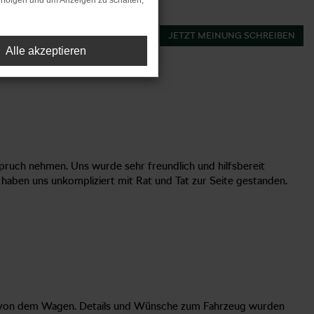
rfolgen und um Anzeigen zu schalten,
JETZT MEINUNG SCHREIBEN
Alle akzeptieren
ruch nehmen. Uns wurde sehr freundlich und hilfsbereit
aben uns unkompliziert mit Rat und Tat zur Seite gestanden.
t von dem Wagen. Details und Wünsche zum Fahrzeug wurden