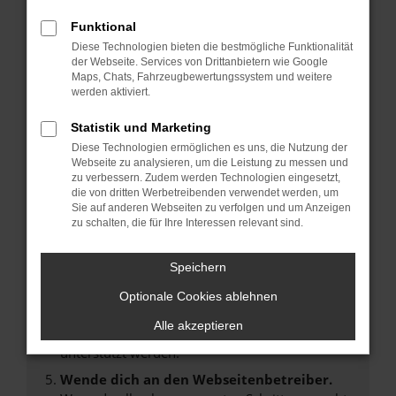
Laden andere Webseiten, zum Beispiel deine
Suchmaschine?
Funktional
Prüfe deine Browsererweiterungen.
Diese Technologien bieten die bestmögliche Funktionalität
der Webseite. Services von Drittanbietern wie Google
Manche Erweiterungen, wie Werbeblocker,
Maps, Chats, Fahrzeugbewertungssystem und weitere
können das Laden bestimmter Seiten
werden aktiviert.
verhindern. Funktioniert die Seite in einem
anderen Browser oder in einem privaten
Statistik und Marketing
Fenster?
Diese Technologien ermöglichen es uns, die Nutzung der
Webseite zu analysieren, um die Leistung zu messen und
Starte dein Gerät neu.
zu verbessern. Zudem werden Technologien eingesetzt,
Das kann manchmal helfen, vorübergehende
die von dritten Werbetreibenden verwendet werden, um
Probleme zu beheben.
Sie auf anderen Webseiten zu verfolgen und um Anzeigen
zu schalten, die für Ihre Interessen relevant sind.
Stelle sicher, dass dein Browser und dein
Betriebssystem auf dem neuesten Stand
Speichern
sind.
Veraltete Software birgt nicht nur ein
Optionale Cookies ablehnen
Sicherheitsrisiko, sondern kann auch dazu
Alle akzeptieren
führen, dass bestimmte Funktionen nicht mehr
unterstützt werden.
Wende dich an den Webseitenbetreiber.