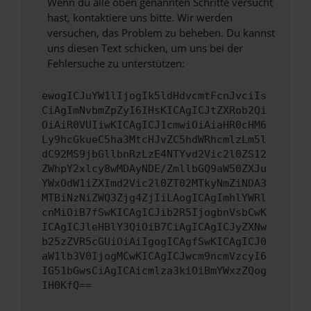
Wenn du alle oben genannten Schritte versucht
hast, kontaktiere uns bitte. Wir werden
versuchen, das Problem zu beheben. Du kannst
uns diesen Text schicken, um uns bei der
Fehlersuche zu unterstützen:
ewogICJuYW1lIjogIk5ldHdvcmtFcnJvciIs
CiAgImNvbmZpZyI6IHsKICAgICJtZXRob2Qi
OiAiR0VUIiwKICAgICJ1cmwiOiAiaHR0cHM6
Ly9hcGkueC5ha3MtcHJvZC5hdWRhcmlzLm5l
dC92MS9jbGllbnRzLzE4NTYvd2Vic2l0ZS12
ZWhpY2xlcy8wMDAyNDE/ZmllbGQ9aW50ZXJu
YWxOdW1iZXImd2Vic2l0ZT02MTkyNmZiNDA3
MTBiNzNiZWQ3Zjg4ZjIiLAogICAgImhlYWRl
cnMiOiB7fSwKICAgICJib2R5IjogbnVsbCwK
ICAgICJleHBlY3QiOiB7CiAgICAgICJyZXNw
b25zZVR5cGUiOiAiIgogICAgfSwKICAgICJ0
aW1lb3V0IjogMCwKICAgICJwcm9ncmVzcyI6
IG51bGwsCiAgICAicmlza3kiOiBmYWxzZQog
IH0KfQ==