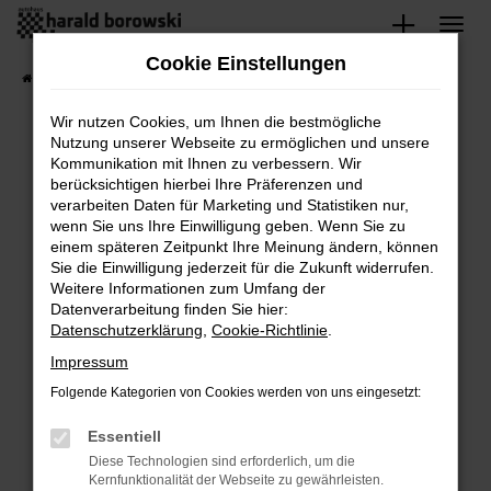
Zum
Hauptinhalt
Cookie Einstellungen
springen
Startseite
Fahrzeugangebote
Fahrzeugsuche
Wir nutzen Cookies, um Ihnen die bestmögliche
Nutzung unserer Webseite zu ermöglichen und unsere
Kommunikation mit Ihnen zu verbessern. Wir
berücksichtigen hierbei Ihre Präferenzen und
Unsere Angebote
verarbeiten Daten für Marketing und Statistiken nur,
wenn Sie uns Ihre Einwilligung geben. Wenn Sie zu
einem späteren Zeitpunkt Ihre Meinung ändern, können
Sie die Einwilligung jederzeit für die Zukunft widerrufen.
Weitere Informationen zum Umfang der
Datenverarbeitung finden Sie hier:
Datenschutzerklärung
,
Cookie-Richtlinie
.
Fehler: Network Error
Impressum
Beim Laden ist ein Fehler aufgetreten.
Folgende Kategorien von Cookies werden von uns eingesetzt:
Hier sind ein paar Tipps, die dir helfen können:
Essentiell
Überprüfe deine Firewall und deine
Diese Technologien sind erforderlich, um die
Internetverbindung.
Kernfunktionalität der Webseite zu gewährleisten.