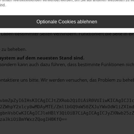
on dritten Werbetreibenden verwendet werden, um Sie auf anderen Webseiten zu ve
ind.
indung.
hine?
Optionale Cookies ablehnen
aden bestimmter Seiten verhindern. Funktioniert die Seite in e
 zu beheben.
bssystem auf dem neuesten Stand sind.
ko, sondern kann auch dazu führen, dass bestimmte Funktionen nic
ontaktiere uns bitte. Wir werden versuchen, das Problem zu behe
vbmZpZyI6IHsKICAgICJtZXRob2QiOiAiR0VUIiwKICAgICJ1
2ZWhpY2xlcy8wMDAyMTE/ZmllbGQ9aW50ZXJuYWxOdW1iZXIm
gbnVsbCwKICAgICJleHBlY3QiOiB7CiAgICAgICJyZXNwb25z
za3kiOiBmYWxzZQogIH0KfQ==