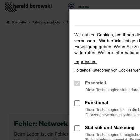
Zum
Hauptinhalt
springen
Startseite
Fahrzeugangebote
Fahrzeugsuche
Wir nutzen Cookies, um Ihnen d
verbessern. Wir berücksichtigen 
Einwilligung geben. Wenn Sie zu 
widerrufen. Weitere Information
Impressum
Folgende Kategorien von Cookies werd
Essentiell
Diese Technologien sind erforde
Funktional
Diese Technologien bieten die b
Fahrzeugbewertungssystem und w
Fehler: Network Error
Statistik und Marketing
Beim Laden ist ein Fehler aufgetreten.
Diese Technologien ermöglichen