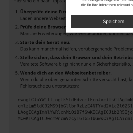
Hier sind ein paar Tipps, die dir helfen können:
Technologien eingesetzt, die v
die für Ihre Interessen relevant s
Überprüfe deine Firewall und deine Internetverb
Laden andere Webseiten, zum Beispiel deine Suchmasc
Speichern
Prüfe deine Browsererweiterungen.
Manche Erweiterungen, wie Werbeblocker, können das L
Starte dein Gerät neu.
Das kann manchmal helfen, vorübergehende Probleme
Stelle sicher, dass dein Browser und dein Betrie
Veraltete Software birgt nicht nur ein Sicherheitsrisi
Wende dich an den Webseitenbetreiber.
Wenn du alle oben genannten Schritte versucht hast, k
Fehlersuche zu unterstützen:
ewogICJuYW1lIjogIk5ldHdvcmtFcnJvciIsCiAgImN
cmlzLm5ldC92MS9jbGllbnRzLzE4NTYvd2Vic2l0ZS1
LAogICAgImhlYWRlcnMiOiB7fSwKICAgICJib2R5Ijo
MCwKICAgICJwcm9ncmVzcyI6IG51bGwsCiAgICAicml