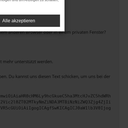
rfolgen und um Anzeigen zu schalten,
Alle akzeptieren
inem anderen Browser oder in einem privaten Fenster?
ht mehr unterstützt werden.
ben. Du kannst uns diesen Text schicken, um uns bei der
cmwiOiAiaHR0cHM6Ly9hcGkueC5ha3MtcHJvZC5hdWRh
d2Vic2l0ZT02MTkyNmZiNDA3MTBiNzNiZWQ3Zjg4ZjIi
ZVR5cGUiOiAiIgogICAgfSwKICAgICJ0aW1lb3V0Ijog